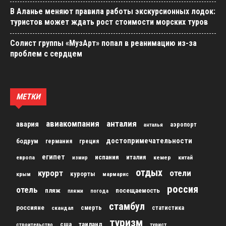
В Аланье меняют правила работы экскурсионных лодок:
туристов может ждать рост стоимости морских туров
Солист группы «МузАрт» попал в реанимацию из-за
проблем с сердцем
МЕТКИ
авиакомпания
анталия
авария
аэропорт
анталья
достопримечательности
бодрум
германия
греция
египет
испания
италия
кемер
китай
европа
измир
отдых
курорт
отели
курорты
крым
мармарис
россия
отель
пляж
посещаемость
пляжи
погода
стамбул
россияне
скандал
смерть
статистика
туризм
сша
таиланд
строительство
турист