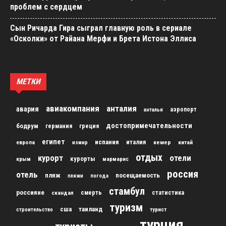
проблем с сердцем
Сын Ричарда Гира сыграл главную роль в сериале
«Осколки» от Райана Мерфи и Брета Истона Эллиса
МЕТКИ
авиакомпания
анталия
авария
аэропорт
анталья
достопримечательности
бодрум
германия
греция
египет
испания
италия
кемер
китай
европа
измир
отдых
курорт
отели
курорты
крым
мармарис
россия
отель
пляж
посещаемость
пляжи
погода
стамбул
россияне
скандал
смерть
статистика
туризм
сша
таиланд
строительство
турист
турция