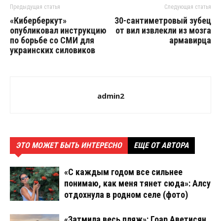
Предыдущая статья
Следующая статья
«Киберберкут»
30-сантиметровый зубец
опубликовал инструкцию
от вил извлекли из мозга
по борьбе со СМИ для
армавирца
украинских силовиков
admin2
ЭТО МОЖЕТ БЫТЬ ИНТЕРЕСНО
ЕЩЕ ОТ АВТОРА
«С каждым годом все сильнее
понимаю, как меня тянет сюда»: Алсу
отдохнула в родном селе (фото)
«Затмила весь пляж»: Гоар Аветисян