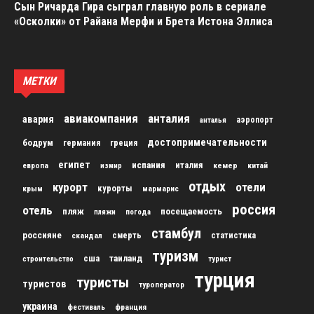
Сын Ричарда Гира сыграл главную роль в сериале
«Осколки» от Райана Мерфи и Брета Истона Эллиса
МЕТКИ
авиакомпания
анталия
авария
аэропорт
анталья
достопримечательности
бодрум
германия
греция
египет
испания
италия
кемер
китай
европа
измир
отдых
курорт
отели
курорты
крым
мармарис
россия
отель
пляж
посещаемость
пляжи
погода
стамбул
россияне
скандал
смерть
статистика
туризм
сша
таиланд
строительство
турист
турция
туристы
туристов
туроператор
украина
франция
фестиваль