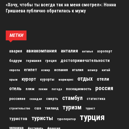
«Хочу, чтобы ты всегда так на меня смотрел»: Нонна
Гришаева публично обратилась к мужу
МЕТКИ
авиакомпания
анталия
авария
аэропорт
анталья
достопримечательности
бодрум
германия
греция
египет
испания
италия
кемер
китай
европа
измир
отдых
курорт
отели
курорты
крым
мармарис
россия
отель
пляж
посещаемость
пляжи
погода
стамбул
россияне
скандал
смерть
статистика
туризм
сша
таиланд
строительство
турист
турция
туристы
туристов
туроператор
украина
франция
фестиваль