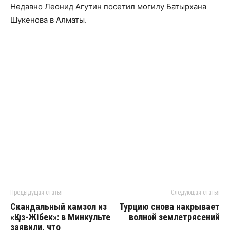
Недавно Леонид Агутин посетил могилу Батырхана
Шукенова в Алматы.
Предыдущая статья
Следующая статья
Скандальный камзол из
Турцию снова накрывает
«Қыз-Жібек»: в Минкульте
волной землетрясений
заявили, что