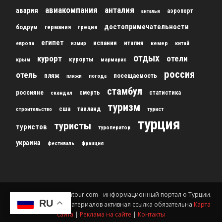
авиакомпания
анталия
авария
аэропорт
анталья
достопримечательности
бодрум
германия
греция
египет
испания
италия
кемер
китай
европа
измир
отдых
курорт
отели
курорты
крым
мармарис
россия
отель
пляж
посещаемость
пляжи
погода
стамбул
россияне
скандал
смерть
статистика
туризм
сша
таиланд
строительство
турист
турция
туристы
туристов
туроператор
украина
франция
фестиваль
© 2012-2024 gursesintour.com - информационный портал о Турции.
RU
При копировании материалов активная ссылка обязательна
Карта
сайта
|
Реклама на сайте
|
Контакты