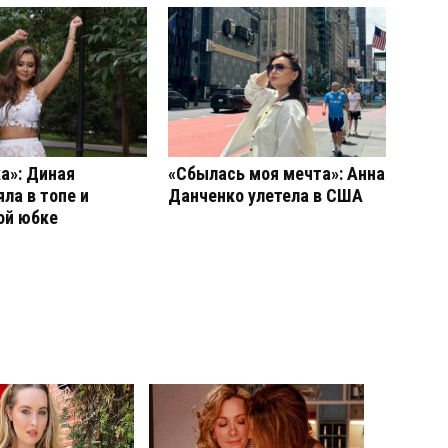
а»: Диная
«Сбылась моя мечта»: Анна
ла в топе и
Данченко улетела в США
ой юбке