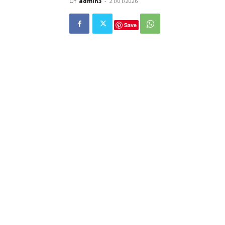
От
admin3
-
21/01/2026
Save