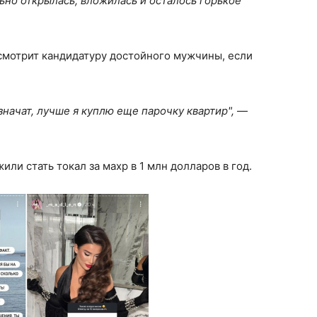
льно открылась, вложилась и осталось горькое
смотрит кандидатуру достойного мужчины, если
значат, лучше я куплю еще парочку квартир",
—
ли стать токал за махр в 1 млн долларов в год.