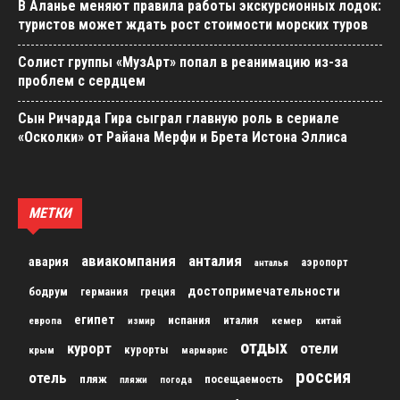
В Аланье меняют правила работы экскурсионных лодок:
туристов может ждать рост стоимости морских туров
Солист группы «МузАрт» попал в реанимацию из-за
проблем с сердцем
Сын Ричарда Гира сыграл главную роль в сериале
«Осколки» от Райана Мерфи и Брета Истона Эллиса
МЕТКИ
авиакомпания
анталия
авария
аэропорт
анталья
достопримечательности
бодрум
германия
греция
египет
испания
италия
кемер
китай
европа
измир
отдых
курорт
отели
курорты
крым
мармарис
россия
отель
пляж
посещаемость
пляжи
погода