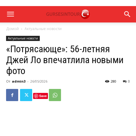
Домой
Актуальные новости
Актуальные новости
«Потрясающе»: 56-летняя
Джей Ло впечатлила новыми
фото
От
admin3
-
26/05/2026
280
0
Save