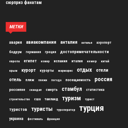
сюрприз фанатам
МЕТКИ
авиакомпания
анталия
авария
аэропорт
анталья
достопримечательности
бодрум
германия
греция
египет
испания
италия
кемер
китай
европа
измир
отдых
курорт
отели
курорты
крым
мармарис
россия
отель
пляж
посещаемость
пляжи
погода
стамбул
россияне
скандал
смерть
статистика
туризм
сша
таиланд
строительство
турист
турция
туристы
туристов
туроператор
украина
франция
фестиваль