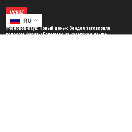
НОВОЕ
RU
«Человек-паук: Новый день»: Зендея заговорила
голосом Фаризы Ескермес на казахском языке
В Аланье меняют правила работы экскурсионных лодок:
туристов может ждать рост стоимости морских туров
Солист группы «МузАрт» попал в реанимацию из-за
проблем с сердцем
Сын Ричарда Гира сыграл главную роль в сериале
«Осколки» от Райана Мерфи и Брета Истона Эллиса
Солист группы «МузАрт» попал в реанимацию из-за
проблем с сердцем
Сын Ричарда Гира сыграл главную роль в сериале
«Осколки» от Райана Мерфи и Брета Истона Эллиса