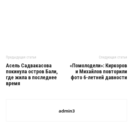
Предыдущая статья
Следующая статья
Асель Садвакасова
«Помолодели»: Киркоров
покинула остров Бали,
и Михайлов повторили
где жила в последнее
фото 6-летней давности
время
admin3