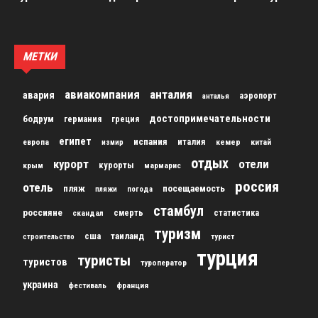
МЕТКИ
авиакомпания
анталия
авария
аэропорт
анталья
достопримечательности
бодрум
германия
греция
египет
испания
италия
кемер
китай
европа
измир
отдых
курорт
отели
курорты
крым
мармарис
россия
отель
пляж
посещаемость
пляжи
погода
стамбул
россияне
скандал
смерть
статистика
туризм
сша
таиланд
строительство
турист
турция
туристы
туристов
туроператор
украина
франция
фестиваль