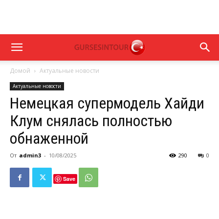
Домой
Актуальные новости
Актуальные новости
Немецкая супермодель Хайди
Клум снялась полностью
обнаженной
От
admin3
-
10/08/2025
290
0
Save