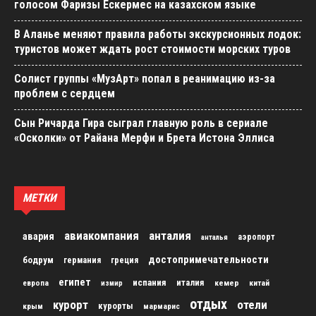
голосом Фаризы Ескермес на казахском языке
В Аланье меняют правила работы экскурсионных лодок:
туристов может ждать рост стоимости морских туров
Солист группы «МузАрт» попал в реанимацию из-за
проблем с сердцем
Сын Ричарда Гира сыграл главную роль в сериале
«Осколки» от Райана Мерфи и Брета Истона Эллиса
МЕТКИ
авиакомпания
анталия
авария
аэропорт
анталья
достопримечательности
бодрум
германия
греция
египет
испания
италия
кемер
китай
европа
измир
отдых
курорт
отели
курорты
крым
мармарис