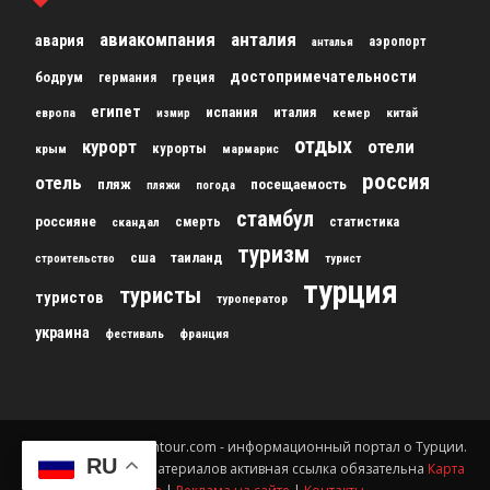
авиакомпания
анталия
авария
аэропорт
анталья
достопримечательности
бодрум
германия
греция
египет
испания
италия
кемер
китай
европа
измир
отдых
курорт
отели
курорты
крым
мармарис
россия
отель
пляж
посещаемость
пляжи
погода
стамбул
россияне
скандал
смерть
статистика
туризм
сша
таиланд
строительство
турист
турция
туристы
туристов
туроператор
украина
франция
фестиваль
© 2012-2024 gursesintour.com - информационный портал о Турции.
RU
При копировании материалов активная ссылка обязательна
Карта