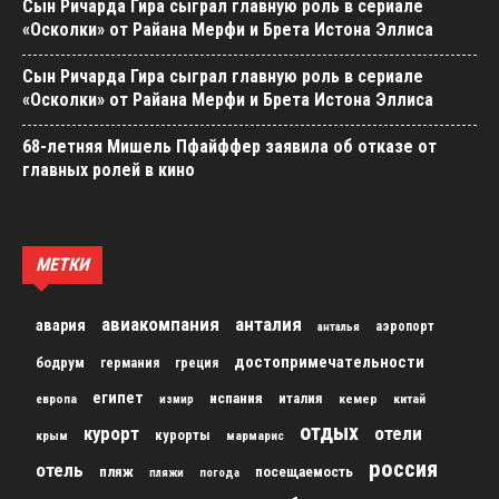
Сын Ричарда Гира сыграл главную роль в сериале
«Осколки» от Райана Мерфи и Брета Истона Эллиса
Сын Ричарда Гира сыграл главную роль в сериале
«Осколки» от Райана Мерфи и Брета Истона Эллиса
68-летняя Мишель Пфайффер заявила об отказе от
главных ролей в кино
МЕТКИ
авиакомпания
анталия
авария
аэропорт
анталья
достопримечательности
бодрум
германия
греция
египет
испания
италия
кемер
китай
европа
измир
отдых
курорт
отели
курорты
крым
мармарис
россия
отель
пляж
посещаемость
пляжи
погода