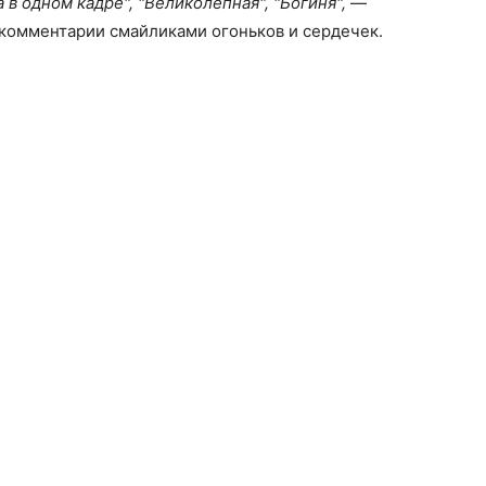
а в одном кадре", "Великолепная", "Богиня",
—
 комментарии смайликами огоньков и сердечек.