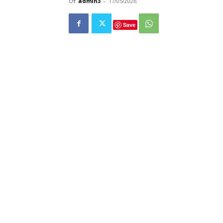
От
admin3
-
17/05/2026
Save