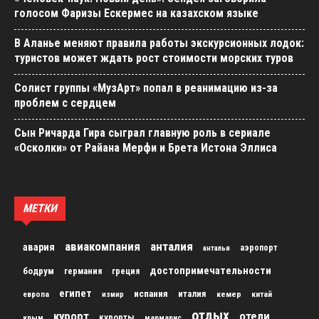
голосом Фаризы Ескермес на казахском языке
В Аланье меняют правила работы экскурсионных лодок:
туристов может ждать рост стоимости морских туров
Солист группы «МузАрт» попал в реанимацию из-за
проблем с сердцем
Сын Ричарда Гира сыграл главную роль в сериале
«Осколки» от Райана Мерфи и Брета Истона Эллиса
МЕТКИ
авиакомпания
анталия
авария
аэропорт
анталья
достопримечательности
бодрум
германия
греция
египет
испания
италия
кемер
китай
европа
измир
отдых
курорт
отели
курорты
крым
мармарис