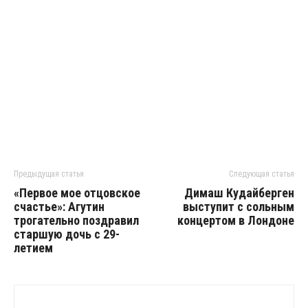
Предыдущая статья
Следующая статья
«Первое мое отцовское
Димаш Кудайберген
счастье»: Агутин
выступит с сольным
трогательно поздравил
концертом в Лондоне
старшую дочь с 29-
летием