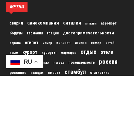
МЕТКИ
авиакомпания
анталия
авария
аэропорт
анталья
достопримечательности
бодрум
германия
греция
египет
испания
италия
кемер
китай
европа
измир
отдых
курорт
отели
курорты
крым
мармарис
россия
RU
отель
пляж
посещаемость
пляжи
погода
стамбул
россияне
скандал
смерть
статистика
туризм
сша
таиланд
строительство
турист
турция
туристы
туристов
туроператор
украина
франция
фестиваль