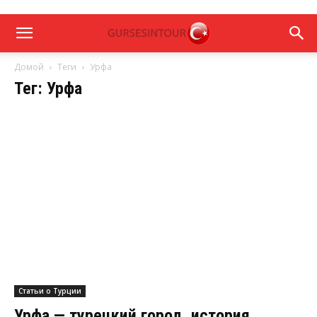
Домой
Теги
Урфа
Тег: Урфа
Статьи о Турции
Урфа — турецкий город, история