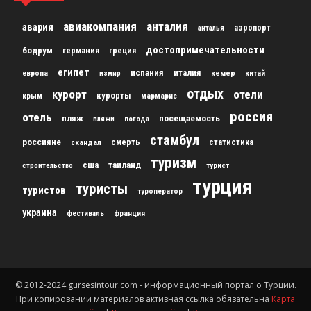
авиакомпания
анталия
авария
аэропорт
анталья
достопримечательности
бодрум
германия
греция
египет
испания
италия
кемер
китай
европа
измир
отдых
курорт
отели
курорты
крым
мармарис
россия
отель
пляж
посещаемость
пляжи
погода
стамбул
россияне
скандал
смерть
статистика
туризм
сша
таиланд
строительство
турист
турция
туристы
туристов
туроператор
украина
франция
фестиваль
© 2012-2024 gursesintour.com - информационный портал о Турции.
При копировании материалов активная ссылка обязательна
Карта