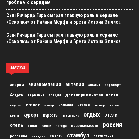
проблем с сердцем
Сын Ричарда Гира сыграл главную роль в сериале
«Осколки» от Райана Мерфи и Брета Истона Эллиса
Сын Ричарда Гира сыграл главную роль в сериале
«Осколки» от Райана Мерфи и Брета Истона Эллиса
МЕТКИ
авиакомпания
анталия
авария
аэропорт
анталья
достопримечательности
бодрум
германия
греция
египет
испания
италия
кемер
китай
европа
измир
отдых
курорт
отели
курорты
крым
мармарис
россия
отель
пляж
посещаемость
пляжи
погода
стамбул
россияне
скандал
смерть
статистика