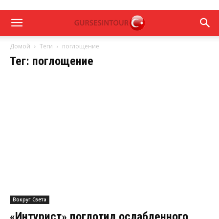
Домой
Теги
поглощение
Тег: поглощение
Вокруг Света
«Интурист» поглотил ослабленного