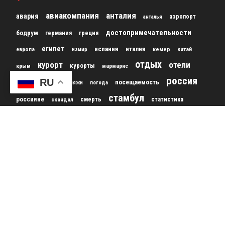
авиакомпания
анталия
авария
аэропорт
анталья
достопримечательности
бодрум
германия
греция
египет
испания
италия
кемер
китай
европа
измир
отдых
курорт
отели
курорты
крым
мармарис
россия
отель
RU
пляж
посещаемость
пляжи
погода
стамбул
россияне
скандал
смерть
статистика
туризм
сша
таиланд
строительство
турист
турция
туристы
туристов
туроператор
украина
франция
фестиваль
© 2012-2024 gursesintour.com - информационный портал о Турции.
При копировании материалов активная ссылка обязательна
Карта
сайта
|
Реклама на сайте
|
Контакты