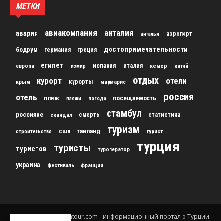
МЕТКИ
авиакомпания
анталия
авария
аэропорт
анталья
достопримечательности
бодрум
германия
греция
египет
испания
италия
кемер
китай
европа
измир
отдых
курорт
отели
курорты
крым
мармарис
россия
отель
пляж
посещаемость
пляжи
погода
стамбул
россияне
скандал
смерть
статистика
туризм
сша
таиланд
строительство
турист
турция
туристы
туристов
туроператор
украина
франция
фестиваль
© 2012-2024 gursesintour.com - информационный портал о Турции.