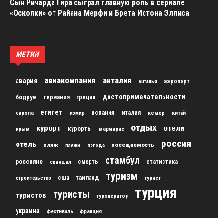
Сын Ричарда Гира сыграл главную роль в сериале
«Осколки» от Райана Мерфи и Брета Истона Эллиса
МЕТКИ
авиакомпания
анталия
авария
аэропорт
анталья
достопримечательности
бодрум
германия
греция
египет
испания
италия
кемер
китай
европа
измир
отдых
курорт
отели
курорты
крым
мармарис
россия
отель
пляж
посещаемость
пляжи
погода
стамбул
россияне
скандал
смерть
статистика
туризм
сша
таиланд
строительство
турист
турция
туристы
туристов
туроператор
украина
франция
фестиваль