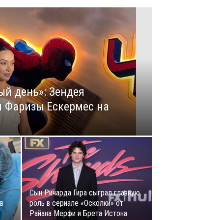
ый день»: Зендея
м Фаризы Ескермес на
Сын Ричарда Гира сыграл главную
в
роль в сериале «Осколки» от
Райана Мерфи и Брета Истона