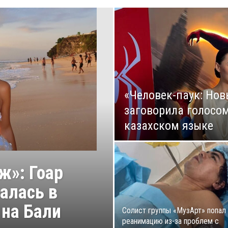
«Человек-паук: Нов
заговорила голосо
казахском языке
ж»: Гоар
алась в
 на Бали
Солист группы «МузАрт» попал 
реанимацию из-за проблем с