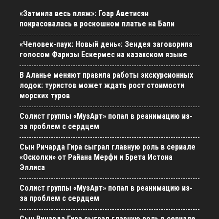
«Затмила весь пляж»: Гоар Аветисян
покрасовалась в роскошном платье на Бали
«Человек-паук: Новый день»: Зендея заговорила
голосом Фаризы Ескермес на казахском языке
В Аланье меняют правила работы экскурсионных
лодок: туристов может ждать рост стоимости
морских туров
Солист группы «МузАрт» попал в реанимацию из-
за проблем с сердцем
Сын Ричарда Гира сыграл главную роль в сериале
«Осколки» от Райана Мерфи и Брета Истона
Эллиса
Солист группы «МузАрт» попал в реанимацию из-
за проблем с сердцем
Сын Ричарда Гира сыграл главную роль в сериале