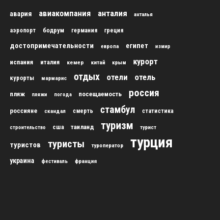
авиакомпания
анталия
авария
анталья
бодрум
аэропорт
германия
греция
достопримечательности
египет
европа
измир
курорт
испания
италия
кемер
китай
крым
отдых
отели
отель
курорты
мармарис
россия
пляж
посещаемость
пляжи
погода
стамбул
россияне
скандал
смерть
статистика
туризм
сша
таиланд
строительство
турист
турция
туристы
туристов
туроператор
украина
франция
фестиваль